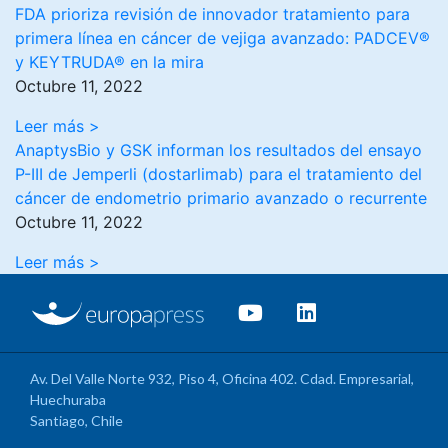
FDA prioriza revisión de innovador tratamiento para
primera línea en cáncer de vejiga avanzado: PADCEV®
y KEYTRUDA® en la mira
Octubre 11, 2022
Leer más >
AnaptysBio y GSK informan los resultados del ensayo
P-III de Jemperli (dostarlimab) para el tratamiento del
cáncer de endometrio primario avanzado o recurrente
Octubre 11, 2022
Leer más >
Av. Del Valle Norte 932, Piso 4, Oficina 402. Cdad. Empresarial,
Huechuraba
Santiago, Chile