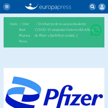
Inicio
One
El refuerzo de la vacuna bivalente
Shot
COVID-19 adaptada Omicron BA.4/BA.5
Pharma
de Pfizer y BioNTech recibe[...]
Press