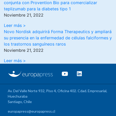
conjunta con Provention Bio para comercializar
teplizumab para la diabetes tipo 1
Noviembre 21, 2022
Leer más >
Novo Nordisk adquirirá Forma Therapeutics y ampliará
su presencia en la enfermedad de células falciformes y
los trastornos sanguíneos raros
Noviembre 21, 2022
Leer más >
Av. Del Valle Norte 932, Piso 4, Oficina 402. Cdad. Empresarial,
Huechuraba
Santiago, Chile
europapress@europapress.cl