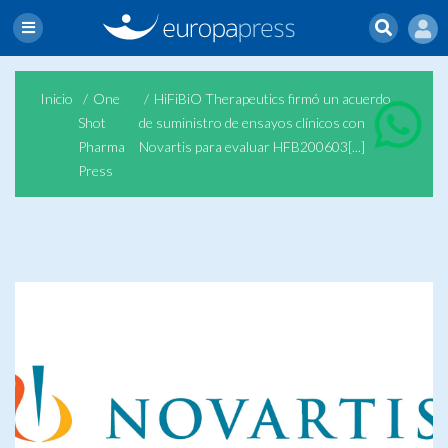
Inicio
One
HiFiBiO Therapeutics firmó un acuerdo
Shot
de suministro de ensayos clínicos con
Pharma
Novartis para evaluar HFB200603[...]
Press