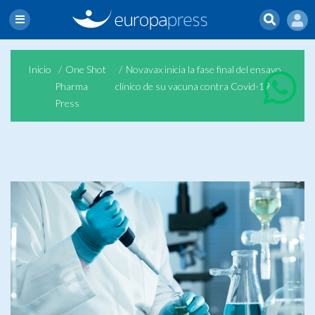
Inicio
One Shot
Novavax inicia la fase final del ensayo
Pharma
clínico de su vacuna contra Covid-19
Press